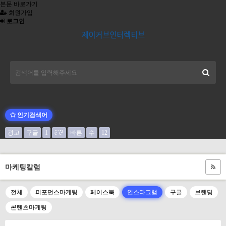
본문 바로가기
회원가입
로그인
인기검색어
광고
구글
1
ê´ê³
바른
수
12
마케팅칼럼
전체
퍼포먼스마케팅
페이스북
인스타그램
구글
브랜딩
콘텐츠마케팅