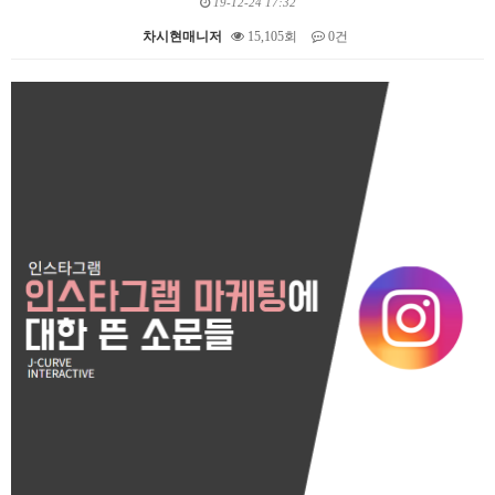
19-12-24 17:32
차시현매니저
15,105회
0건
본문