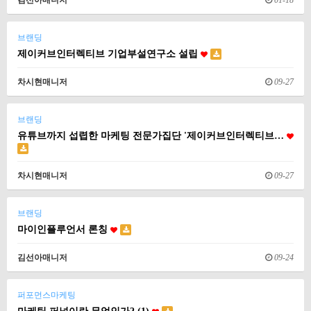
김선아매니저
01-18
브랜딩
제이커브인터렉티브 기업부설연구소 설립
차시현매니저
09-27
브랜딩
유튜브까지 섭렵한 마케팅 전문가집단 '제이커브인터렉티브…
차시현매니저
09-27
브랜딩
마이인플루언서 론칭
김선아매니저
09-24
퍼포먼스마케팅