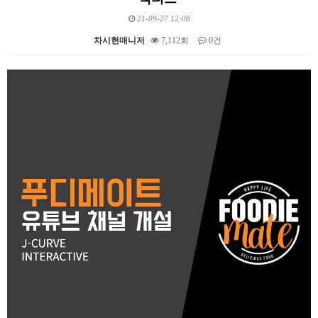
21-09-27 12:08
차시현매니저
7,112회
0건
본문