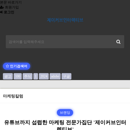
본문 바로가기
회원가입
로그인
인기검색어
광고
100
주식
1
2024
adobe
구글
마케팅칼럼
브랜딩
유튜브까지 섭렵한 마케팅 전문가집단 '제이커브인터
렉티브'