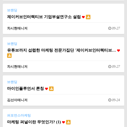
브랜딩
제이커브인터렉티브 기업부설연구소 설립
차시현매니저
09-27
브랜딩
유튜브까지 섭렵한 마케팅 전문가집단 '제이커브인터렉티브…
차시현매니저
09-27
브랜딩
마이인플루언서 론칭
김선아매니저
09-24
퍼포먼스마케팅
마케팅 퍼널이란 무엇인가? (1)